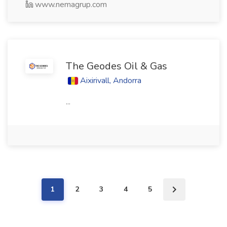
www.nemagrup.com
The Geodes Oil & Gas
Aixirivall, Andorra
...
1
2
3
4
5